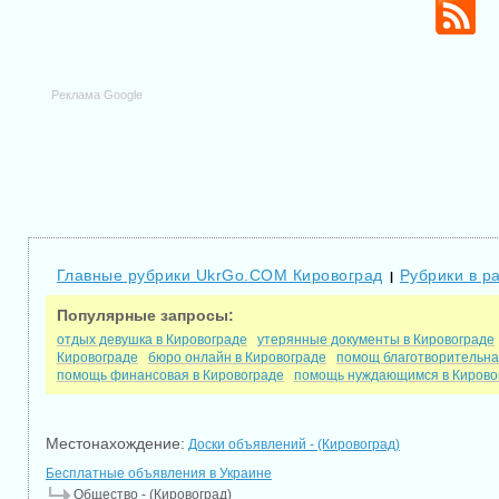
Реклама Google
Главные рубрики UkrGo.COM Кировоград
Рубрики в р
|
Популярные запросы:
отдых девушка в Кировограде
утерянные документы в Кировограде
Кировограде
бюро онлайн в Кировограде
помощ благотворительна
помощь финансовая в Кировограде
помощь нуждающимся в Кирово
Местонахождение:
Доски объявлений - (Кировоград)
Бесплатные объявления в Украине
Общество - (Кировоград)