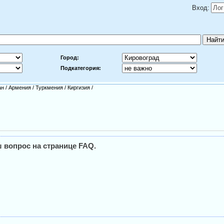
Вход:
Город:
Подкатегория:
ан
/
Армения
/
Туркмения
/
Киргизия
/
 вопрос на странице FAQ.