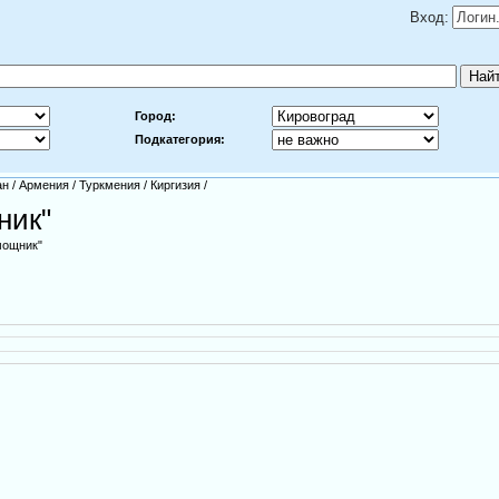
Вход:
Город:
Подкатегория:
ан
/
Армения
/
Туркмения
/
Киргизия
/
ник"
мощник"