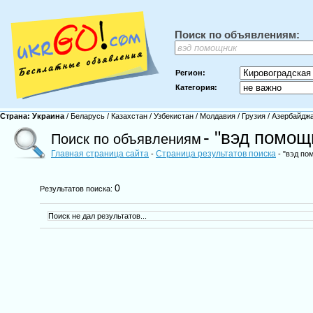
Поиск по объявлениям:
Регион:
Категория:
Страна:
Украина
/
Беларусь
/
Казахстан
/
Узбекистан
/
Молдавия
/
Грузия
/
Азербайдж
- "вэд помощ
Поиск по объявлениям
Главная страница сайта
Страница результатов поиска
-
- "вэд по
0
Результатов поиска:
Поиск не дал результатов...