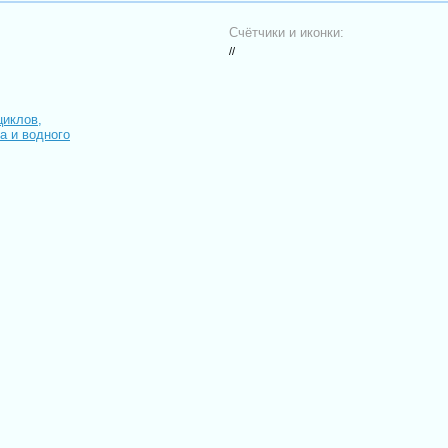
Счётчики и иконки:
//
циклов,
иа и водного