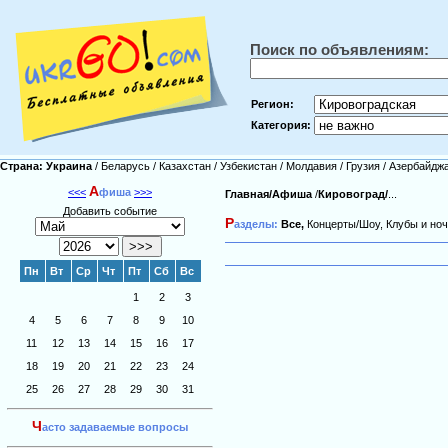
Поиск по объявлениям:
Регион:
Категория:
Страна:
Украина
/
Беларусь
/
Казахстан
/
Узбекистан
/
Молдавия
/
Грузия
/
Азербайдж
А
<<<
фиша
>>>
Главная/
Афиша
/
Кировоград/
...
Добавить событие
Р
азделы:
Все,
Концерты/Шоу,
Клубы и ноч
Пн
Вт
Ср
Чт
Пт
Сб
Вс
1
2
3
4
5
6
7
8
9
10
11
12
13
14
15
16
17
18
19
20
21
22
23
24
25
26
27
28
29
30
31
Ч
асто задаваемые вопросы