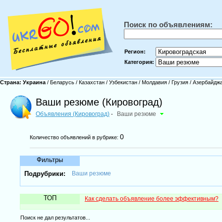
Поиск по объявлениям:
Регион:
Категория:
Страна:
Украина
/
Беларусь
/
Казахстан
/
Узбекистан
/
Молдавия
/
Грузия
/
Азербайдж
Ваши резюме (Кировоград)
Объявления (Кировоград)
Ваши резюме
-
0
Количество объявлений в рубрике:
Фильтры
Подрубрики:
Ваши резюме
ТОП
Как сделать объявление более эффективным?
Поиск не дал результатов...