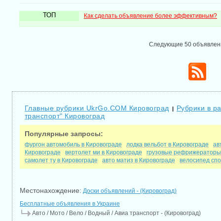
ТОП
Как сделать объявление более эффективным?
Следующие 50 объявле
Главные рубрики UkrGo.COM Кировоград
Рубрики в ра
|
транспорт" Кировоград
Популярные запросы:
фургон автомобиль в Кировограде
лодка вельбот в Кировограде
ав
Кировограде
вертолет ми в Кировограде
грузовые рефрижераторы 
самолет ту в Кировограде
авто матиз в Кировограде
велосипед спо
Местонахождение:
Доски объявлений - (Кировоград)
Бесплатные объявления в Украине
Авто / Мото / Вело / Водный / Авиа транспорт - (Кировоград)