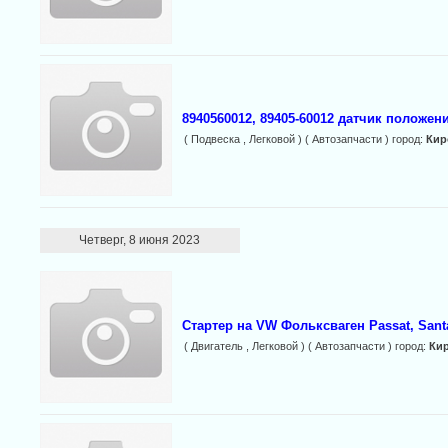
8940560012, 89405-60012 датчик положен
( Подвеска , Легковой ) ( Автозапчасти ) город:
Кир
Четверг, 8 июня 2023
Стартер на VW Фольксваген Passat, Santa
( Двигатель , Легковой ) ( Автозапчасти ) город:
Ки