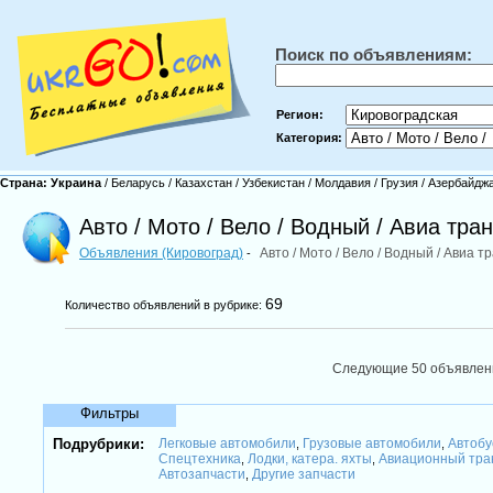
Поиск по объявлениям:
Регион:
Категория:
Страна:
Украина
/
Беларусь
/
Казахстан
/
Узбекистан
/
Молдавия
/
Грузия
/
Азербайдж
Авто / Мото / Вело / Водный / Авиа тра
Объявления (Кировоград)
Авто / Мото / Вело / Водный / Авиа 
-
69
Количество объявлений в рубрике:
Следующие 50 объявле
Фильтры
Подрубрики:
Легковые автомобили
Грузовые автомобили
Автобу
,
,
Спецтехника
Лодки, катера. яхты
Авиационный тра
,
,
Автозапчасти
Другие запчасти
,