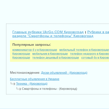
Главные рубрики UkrGo.COM Кировоград
Рубрики в р
|
разделе "Смартфоны и телефоны" Кировоград
Популярные запросы:
коммуникатор б у в Кировограде
мобильный телефон в Кировограде
Кировограде
мобильник в Кировограде
телефон недорого в Кирово
Кировограде
телефон дешевый в Кировограде
сотовый бу в Киров
Местонахождение:
Доски объявлений - (Кировоград)
Бесплатные объявления в Украине
Техника - (Кировоград)
Смартфоны и телефоны - (Кировоград)