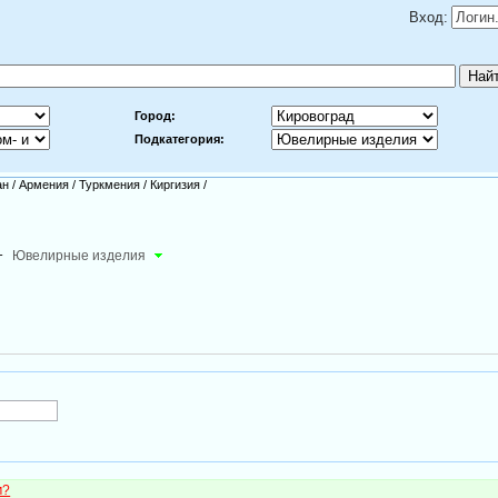
Вход:
Город:
Подкатегория:
ан
/
Армения
/
Туркмения
/
Киргизия
/
-
Ювелирные изделия
м?