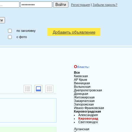
Регистрация
|
Забыли пароль?
по заголовку
Добавить объявление
c фото
О
бласть:
Все
Киевская
АР Крым
Винницкая
Волынская
Днепропетровская
Донецкая
Житомирская
Закарпатская
Запорожская
Ивано-Франковская
Кировоградская
Александрия
Кировоград
Светловодск
Луганская