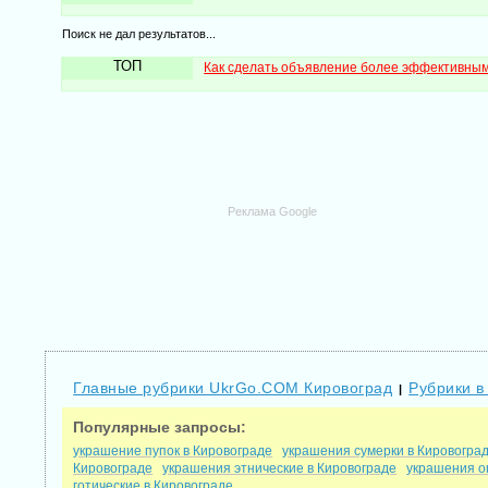
Поиск не дал результатов...
ТОП
Как сделать объявление более эффективны
Реклама Google
Главные рубрики UkrGo.COM Кировоград
Рубрики в
|
Популярные запросы:
украшение пупок в Кировограде
украшения сумерки в Кировогра
Кировограде
украшения этнические в Кировограде
украшения о
готические в Кировограде