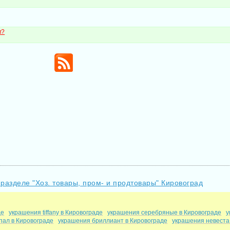
м?
 разделе "Хоз. товары, пром- и продтовары" Кировоград
де
украшения tiffany в Кировограде
украшения серебряные в Кировограде
у
пал в Кировограде
украшения бриллиант в Кировограде
украшения невеста