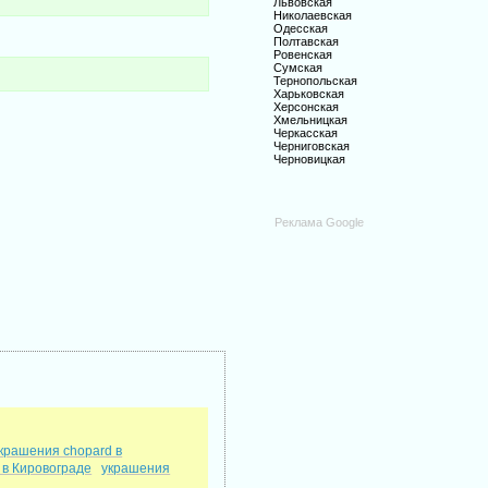
Львовская
Николаевская
Одесская
Полтавская
Ровенская
Сумская
Тернопольская
Харьковская
Херсонская
Хмельницкая
Черкасская
Черниговская
Черновицкая
Реклама Google
крашения chopard в
 в Кировограде
украшения