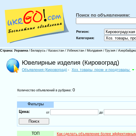
Поиск по объявлениям:
Регион:
Категория:
Страна:
Украина
/
Беларусь
/
Казахстан
/
Узбекистан
/
Молдавия
/
Грузия
/
Азербайдж
Ювелирные изделия (Кировоград)
Объявления (Кировоград)
Хоз. товары, пром- и продтовары
-
0
Количество объявлений в рубрике:
Фильтры
Цена:
от
до
ТОП
Как сделать объявление более эффективны