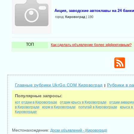
Акция, заводские автоклавы на 24 банки
город:
Кировоград
| 190
ТОП
Как сделать объявление более эффективным?
Главные рубрики UkrGo.COM Кировоград
Рубрики в р
|
Популярные запросы:
кот отдам в Кировограде
отдам крысу в Кировограде
отдам аквариу
в Кировограде
корм в Кировограде
попугай в Кировограде
крыса в
Кировограде
Местонахождение:
Доски объявлений - (Кировоград)