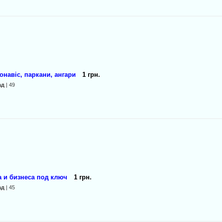
онавіс, паркани, ангари
1 грн.
ад
| 49
 и бизнеса под ключ
1 грн.
ад
| 45