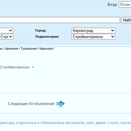
Вход:
Город:
Подкатегория:
ан
/
Армения
/
Туркмения
/
Киргизия
/
Стройматериалы
Следующие 50 объявлений
арматура
отделочные и облицовочные материалы
окна, двери, стекло
санте
,
,
,