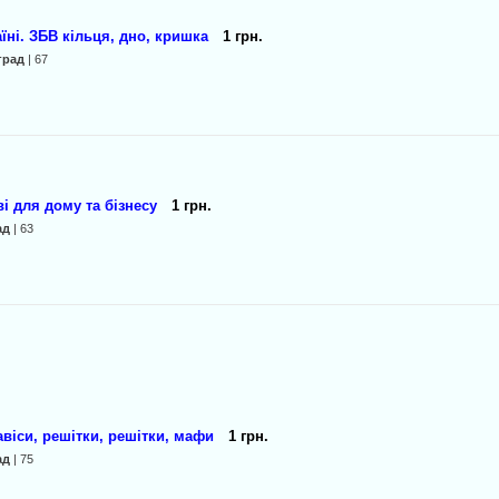
їні. ЗБВ кільця, дно, кришка
1 грн.
град
| 67
і для дому та бізнесу
1 грн.
ад
| 63
авіси, решітки, решітки, мафи
1 грн.
ад
| 75