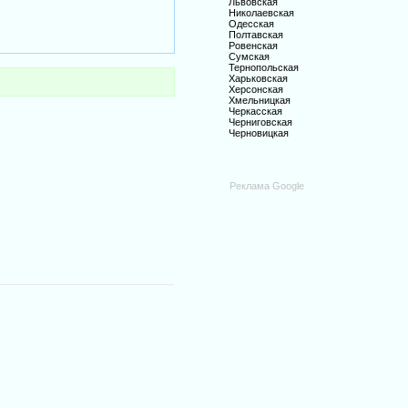
Львовская
Николаевская
Одесская
Полтавская
Ровенская
Сумская
Тернопольская
Харьковская
Херсонская
Хмельницкая
Черкасская
Черниговская
Черновицкая
Реклама Google