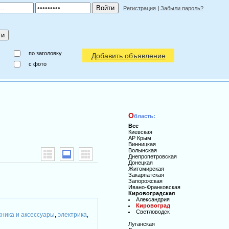
Регистрация
|
Забыли пароль?
по заголовку
Добавить объявление
c фото
О
бласть:
Все
Киевская
АР Крым
Винницкая
Волынская
Днепропетровская
Донецкая
Житомирская
Закарпатская
Запорожская
Ивано-Франковская
Кировоградская
Александрия
Кировоград
Светловодск
хника и аксессуары
электрика
,
,
Луганская