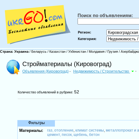
Поиск по объявлениям:
Регион:
Категория:
Страна:
Украина
/
Беларусь
/
Казахстан
/
Узбекистан
/
Молдавия
/
Грузия
/
Азербайдж
Стройматериалы (Кировоград)
Объявления (Кировоград)
Недвижимость / Строительство
-
-
52
Количество объявлений в рубрике:
Фильтры
Материалы:
газ, отопление
климат системы
металлопрокат и 
,
,
цемент, песок, щебень, бетон