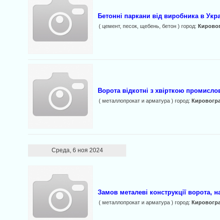
Бетонні паркани від виробника в Укра
( цемент, песок, щебень, бетон ) город:
Кирово
Ворота відкотні з хвірткою промислов
( металлопрокат и арматура ) город:
Кировогр
Среда, 6 ноя 2024
Замов металеві конструкції ворота, н
( металлопрокат и арматура ) город:
Кировогр