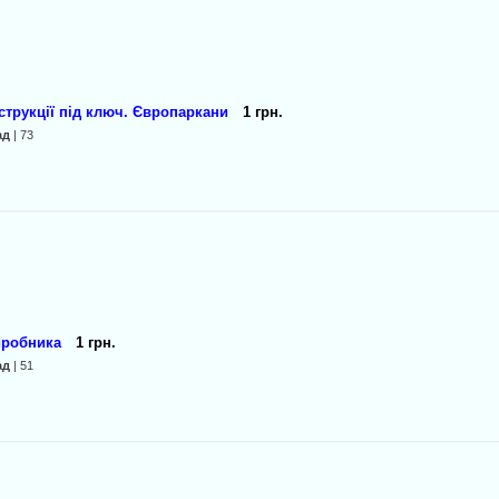
струкції під ключ. Європаркани
1 грн.
ад
| 73
иробника
1 грн.
ад
| 51