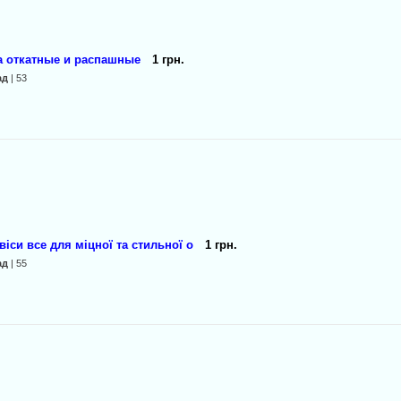
а откатные и распашные
1 грн.
ад
| 53
іси все для міцної та стильної о
1 грн.
ад
| 55