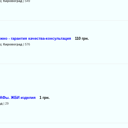
д:
Кировоград
| 549
жно - гарантия качества-консультация
110 грн.
д:
Кировоград
| 576
 МАФы. ЖБИ изделия
1 грн.
ад
| 29