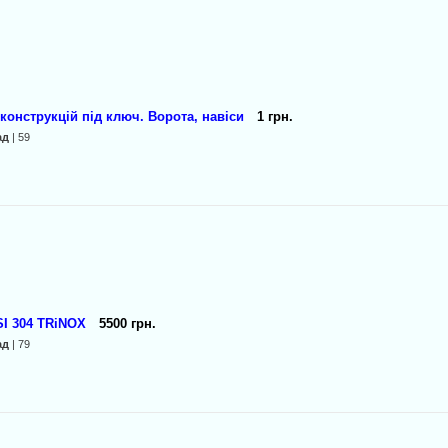
онструкцій під ключ. Ворота, навіси
1 грн.
ад
| 59
I 304 TRiNOX
5500 грн.
ад
| 79