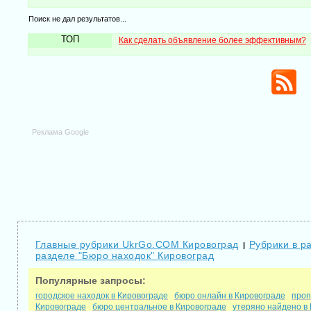
Поиск не дал результатов...
ТОП
Как сделать объявление более эффективным?
Реклама Google
Главные рубрики UkrGo.COM Кировоград
Рубрики в р
|
разделе "Бюро находок" Кировоград
Популярные запросы:
городское находок в Кировограде
бюро онлайн в Кировограде
проп
Кировограде
бюро центральное в Кировограде
утеряно найдено в