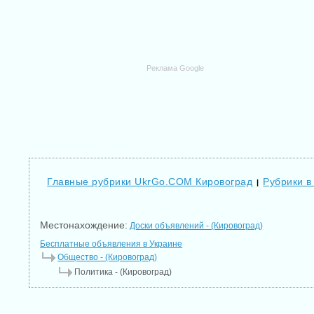
Реклама Google
Главные рубрики UkrGo.COM Кировоград
Рубрики в
|
Местонахождение:
Доски объявлений - (Кировоград)
Бесплатные объявления в Украине
Общество - (Кировоград)
Политика - (Кировоград)