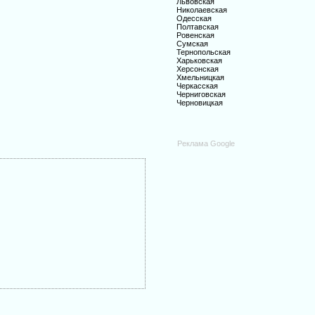
Львовская
Николаевская
Одесская
Полтавская
Ровенская
Сумская
Тернопольская
Харьковская
Херсонская
Хмельницкая
Черкасская
Черниговская
Черновицкая
Реклама Google