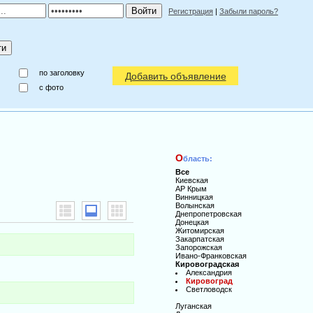
Регистрация
|
Забыли пароль?
по заголовку
Добавить объявление
c фото
О
бласть:
Все
Киевская
АР Крым
Винницкая
Волынская
Днепропетровская
Донецкая
Житомирская
Закарпатская
Запорожская
Ивано-Франковская
Кировоградская
Александрия
Кировоград
Светловодск
Луганская