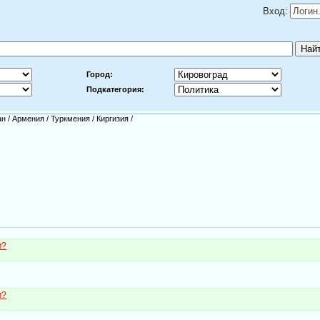
Вход:
Город:
Подкатегория:
ан
/
Армения
/
Туркмения
/
Киргизия
/
м?
м?