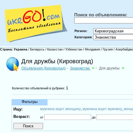
Поиск по объявлениям:
Регион:
Категория:
Страна:
Украина
/
Беларусь
/
Казахстан
/
Узбекистан
/
Молдавия
/
Грузия
/
Азербайдж
Для дружбы (Кировоград)
Объявления (Кировоград)
Знакомства
-
Для дружбы
-
1
Количество объявлений в рубрике:
Фильтры
Ищу:
мужчина ищет женщину
мужчина ищет мужчину
женщ
,
,
Возраст:
от
до