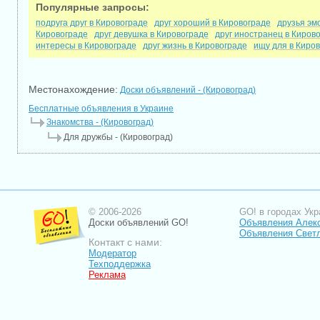
Популярные запросы:
подруга друг в Кировограде
друг хороший в Кировограде
друзья эм
Кировограде
друг девушка в Кировограде
друг иностранец в Киров
интересы в Кировограде
друг жизнь в Кировограде
ищу для в Киро
Местонахождение:
Доски объявлений - (Кировоград)
Бесплатные объявления в Украине
Знакомства - (Кировоград)
Для дружбы - (Кировоград)
© 2006-2026
GO! в городах Укр
Доски объявлений GO!
Объявления Алек
Объявления Свет
Контакт с нами:
Модератор
Техподдержка
Реклама