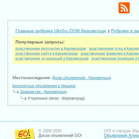
Главные рубрики UkrGo.COM Кировоград
Рубрики в р
|
Популярные запросы:
родственники бесплатно в Кировограде
родственники отец в Киров
родственники найти в Кировограде
родственники фамилия в Кирово
родственники за границей в Кировограде
родственники погибшие в 
Местонахождение:
Доски объявлений - (Кировоград)
Бесплатные объявления в Украине
Знакомства - (Кировоград)
Утерянные связи - (Кировоград)
© 2006-2026
GO! в городах Укр
Доски объявлений GO!
Объявления Алек