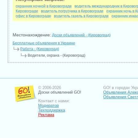
охранник ночной в Кировограде
водитель международник в Кировог
Кировограде
водитель погрузчика в Кировограде
охранник ночь в 
офис в Кировограде
водитель газель в Кировограде
охранник инка
Местонахождение:
Доски объявлений - (Кировоград)
Бесплатные объявления в Украине
Работа - (Кировоград)
Водители, охрана - (Кировоград)
© 2006-2026
GO! в городах Укр
Доски объявлений GO!
Объявления Алек
Объявления Свет
Контакт с нами:
Модератор
Техподдержка
Реклама