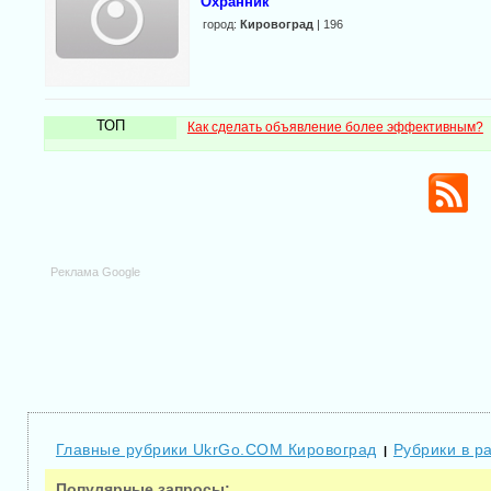
Охранник
город:
Кировоград
| 196
ТОП
Как сделать объявление более эффективным?
Реклама Google
Главные рубрики UkrGo.COM Кировоград
Рубрики в р
|
Популярные запросы: