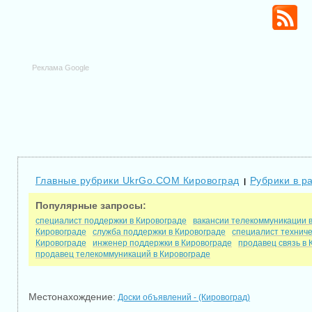
Реклама Google
Главные рубрики UkrGo.COM Кировоград
Рубрики в р
|
Популярные запросы:
специалист поддержки в Кировограде
вакансии телекоммуникации 
Кировограде
служба поддержки в Кировограде
специалист техниче
Кировограде
инженер поддержки в Кировограде
продавец связь в 
продавец телекоммуникаций в Кировограде
Местонахождение:
Доски объявлений - (Кировоград)