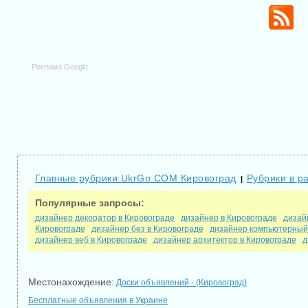
Реклама Google
Главные рубрики UkrGo.COM Кировоград
Рубрики в р
|
Популярные запросы:
дизайнер декоратор в Кировограде
дизайнер в Кировограде
дизай
Кировограде
дизайнер без в Кировограде
дизайнер компьютерный
дизайнер веб в Кировограде
дизайнер архитектор в Кировограде
д
Местонахождение:
Доски объявлений - (Кировоград)
Бесплатные объявления в Украине