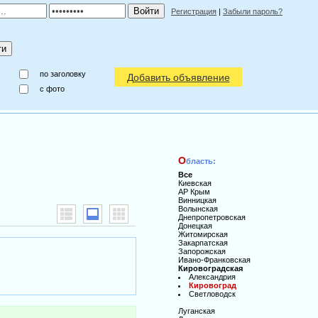
Регистрация
|
Забыли пароль?
по заголовку
Добавить объявление
c фото
О
бласть:
Все
Киевская
АР Крым
Винницкая
Волынская
Днепропетровская
Донецкая
Житомирская
Закарпатская
Запорожская
Ивано-Франковская
Кировоградская
Александрия
Кировоград
Светловодск
Луганская