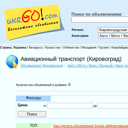
Поиск по объявлениям:
Регион:
Категория:
Страна:
Украина
/
Беларусь
/
Казахстан
/
Узбекистан
/
Молдавия
/
Грузия
/
Азербайдж
Авиационный транспорт (Кировоград)
Объявления (Кировоград)
Авто / Мото / Вело / Водный / Авиа 
-
0
Количество объявлений в рубрике:
Фильтры
Цена:
от
до
ТОП
Как сделать объявление более эффективны