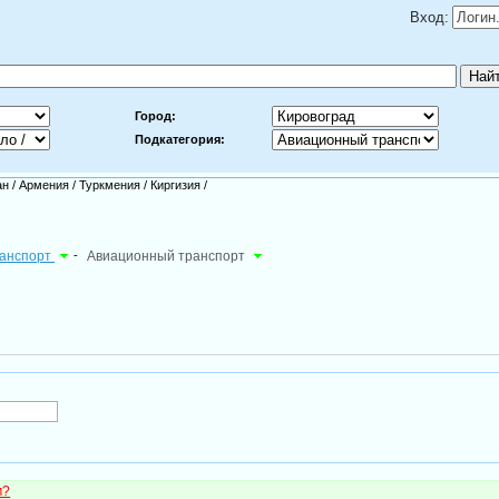
Вход:
Город:
Подкатегория:
ан
/
Армения
/
Туркмения
/
Киргизия
/
транспорт
-
Авиационный транспорт
м?