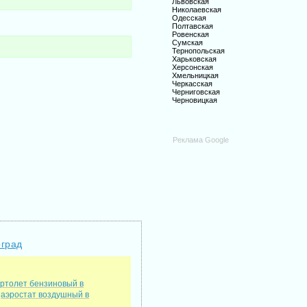
Львовская
Николаевская
Одесская
Полтавская
Ровенская
Сумская
Тернопольская
Харьковская
Херсонская
Хмельницкая
Черкасская
Черниговская
Черновицкая
Реклама Google
оград
ертолет бензиновый в
аэростат воздушный в