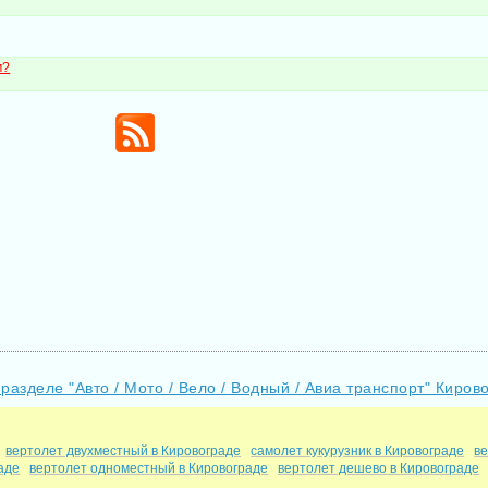
м?
 разделе "Авто / Мото / Вело / Водный / Авиа транспорт" Киров
вертолет двухместный в Кировограде
самолет кукурузник в Кировограде
в
аде
вертолет одноместный в Кировограде
вертолет дешево в Кировограде