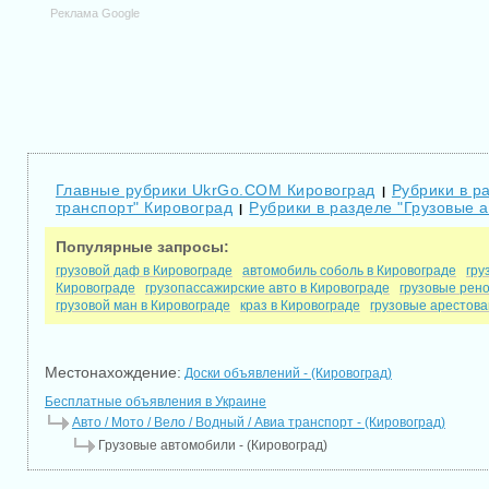
Реклама Google
Главные рубрики UkrGo.COM Кировоград
Рубрики в ра
|
транспорт" Кировоград
Рубрики в разделе "Грузовые 
|
Популярные запросы:
грузовой даф в Кировограде
автомобиль соболь в Кировограде
гру
Кировограде
грузопассажирские авто в Кировограде
грузовые рено
грузовой ман в Кировограде
краз в Кировограде
грузовые арестова
Местонахождение:
Доски объявлений - (Кировоград)
Бесплатные объявления в Украине
Авто / Мото / Вело / Водный / Авиа транспорт - (Кировоград)
Грузовые автомобили - (Кировоград)