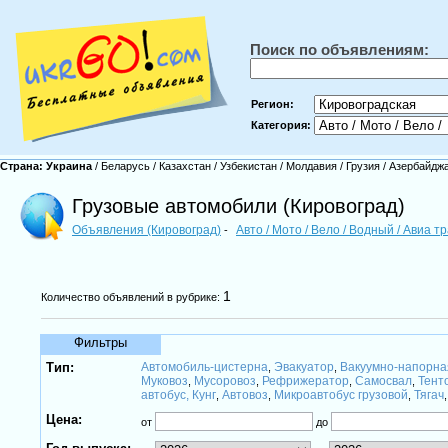
Поиск по объявлениям:
Регион:
Категория:
Страна:
Украина
/
Беларусь
/
Казахстан
/
Узбекистан
/
Молдавия
/
Грузия
/
Азербайдж
Грузовые автомобили (Кировоград)
Объявления (Кировоград)
Авто / Мото / Вело / Водный / Авиа 
-
1
Количество объявлений в рубрике:
Фильтры
Тип:
Автомобиль-цистерна
Эвакуатор
Вакуумно-напорн
,
,
Муковоз
Мусоровоз
Рефрижератор
Самосвал
Тент
,
,
,
,
автобус, Кунг
Автовоз
Микроавтобус грузовой
Тягач
,
,
,
Цена:
от
до