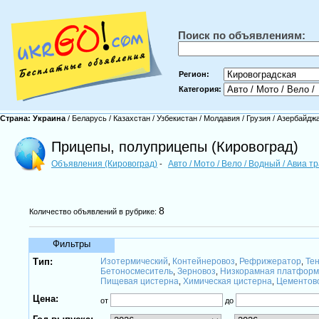
Поиск по объявлениям:
Регион:
Категория:
Страна:
Украина
/
Беларусь
/
Казахстан
/
Узбекистан
/
Молдавия
/
Грузия
/
Азербайдж
Прицепы, полуприцепы (Кировоград)
Объявления (Кировоград)
Авто / Мото / Вело / Водный / Авиа 
-
8
Количество объявлений в рубрике:
Фильтры
Тип:
Изотермический
Контейнеровоз
Рефрижератор
Те
,
,
,
Бетоносмеситель
Зерновоз
Низкорамная платформ
,
,
Пищевая цистерна
Химическая цистерна
Цементов
,
,
Цена:
от
до