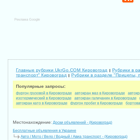
Реклама Google
Главные рубрики UkrGo.COM Кировоград
Рубрики в ра
|
транспорт" Кировоград
Рубрики в разделе "Прицепы, 
|
Популярные запросы:
фургон грузовой в Кировограде
автокран маз в Кировограде
автокр
изотермический в Кировограде
автокран галичанин в Кировограде
автокран като в Кировограде
фургон пробег в Кировограде
бортова
Местонахождение:
Доски объявлений - (Кировоград)
Бесплатные объявления в Украине
Авто / Мото / Вело / Водный / Авиа транспорт - (Кировоград)