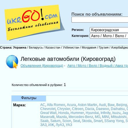
Поиск по объявлениям:
Регион:
Категория:
Страна:
Украина
/
Беларусь
/
Казахстан
/
Узбекистан
/
Молдавия
/
Грузия
/
Азербайдж
Легковые автомобили (Кировоград)
Объявления (Кировоград)
Авто / Мото / Вело / Водный / Авиа 
-
1
Количество объявлений в рубрике:
Фильтры
Марка:
AC
Alfa Romeo
Acura
Aston Martin
Audi
Baw
Beijing
,
,
,
,
,
,
Chevrolet
Chrysler
Citroen
Dacia
Daewoo
Daihatsu
,
,
,
,
,
,
Great Wall
Honda
Hummer
Hyundai
Infinity
Isuzu
Jag
,
,
,
,
,
,
Maseratti
Mazda
Mercedes-Benz
MG
MINI
Mitsubishi
,
,
,
,
,
Saab
Saturn
Scion
Seat
Skoda
Smart
SSang Yong
S
,
,
,
,
,
,
,
ЗАЗ
ИЖ
ЛуАЗ
УАЗ
,
,
,