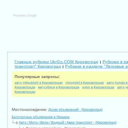
Реклама Google
Главные рубрики UkrGo.COM Кировоград
Рубрики в ра
|
транспорт" Кировоград
Рубрики в разделе "Легковые 
|
Популярные запросы:
авто mitsubishi в Кировограде
chevrolet в Кировограде
авто honda в
Кировограде
митсубиси в Кировограде
volvo в Кировограде
авто ч
Кировограде
Местонахождение:
Доски объявлений - (Кировоград)
Бесплатные объявления в Украине
Авто / Мото / Вело / Водный / Авиа транспорт - (Кировоград)