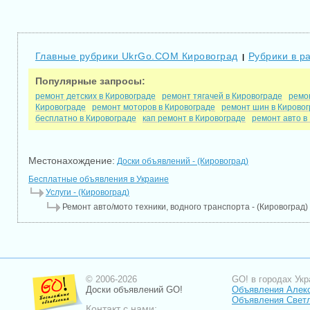
Главные рубрики UkrGo.COM Кировоград
Рубрики в р
|
Популярные запросы:
ремонт детских в Кировограде
ремонт тягачей в Кировограде
ремо
Кировограде
ремонт моторов в Кировограде
ремонт шин в Кирово
бесплатно в Кировограде
кап ремонт в Кировограде
ремонт авто в
Местонахождение:
Доски объявлений - (Кировоград)
Бесплатные объявления в Украине
Услуги - (Кировоград)
Ремонт авто/мото техники, водного транспорта - (Кировоград)
© 2006-2026
GO! в городах Укр
Доски объявлений GO!
Объявления Алек
Объявления Свет
Контакт с нами: