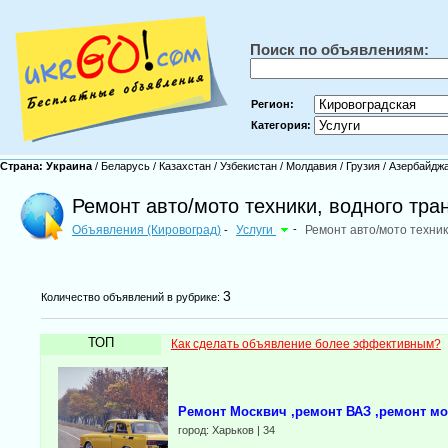
Поиск по объявлениям:
Регион:
Категория:
Страна:
Украина
/
Беларусь
/
Казахстан
/
Узбекистан
/
Молдавия
/
Грузия
/
Азербайдж
Ремонт авто/мото техники, водного тра
Объявления (Кировоград)
Услуги
-
Ремонт авто/мото техник
-
3
Количество объявлений в рубрике:
ТОП
Как сделать объявление более эффективным?
Ремонт Москвич ,ремонт ВАЗ ,ремонт мо
город: Харьков | 34