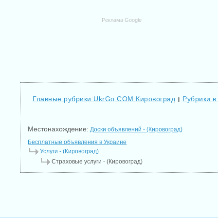
Реклама Google
Главные рубрики UkrGo.COM Кировоград
Рубрики в
|
Местонахождение:
Доски объявлений - (Кировоград)
Бесплатные объявления в Украине
Услуги - (Кировоград)
Страховые услуги - (Кировоград)