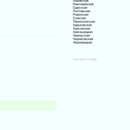
Львовская
Николаевская
Одесская
Полтавская
Ровенская
Сумская
Тернопольская
Харьковская
Херсонская
Хмельницкая
Черкасская
Черниговская
Черновицкая
Реклама Google