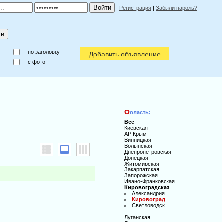
Регистрация
|
Забыли пароль?
по заголовку
Добавить объявление
c фото
О
бласть:
Все
Киевская
АР Крым
Винницкая
Волынская
Днепропетровская
Донецкая
Житомирская
Закарпатская
Запорожская
Ивано-Франковская
Кировоградская
Александрия
Кировоград
Светловодск
Луганская