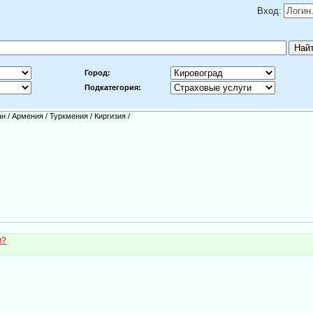
Вход:
Город:
Подкатегория:
ан
/
Армения
/
Туркмения
/
Киргизия
/
м?