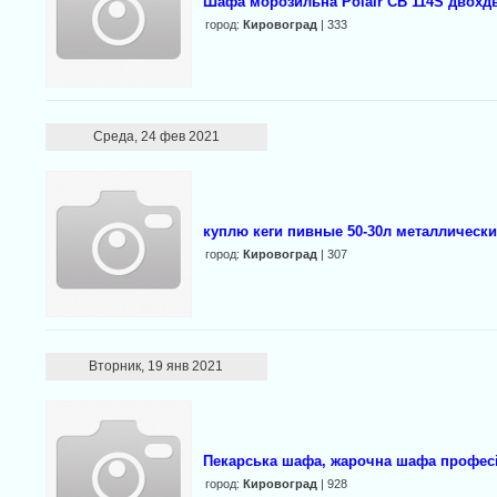
Шафа морозильна Polair CB 114S двохд
город:
Кировоград
| 333
Среда, 24 фев 2021
куплю кеги пивные 50-30л металлически
город:
Кировоград
| 307
Вторник, 19 янв 2021
Пекарська шафа, жарочна шафа профе
город:
Кировоград
| 928