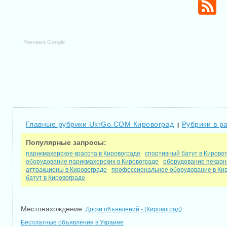
Реклама Google
Главные рубрики UkrGo.COM Кировоград
Рубрики в р
|
Популярные запросы:
парикмахерское красота в Кировограде
спортивный батут в Кирово
оборудование парикмахерских в Кировограде
оборудование пекарн
аттракционы в Кировограде
профессиональное оборудование в Ки
батут в Кировограде
Местонахождение:
Доски объявлений - (Кировоград)
Бесплатные объявления в Украине