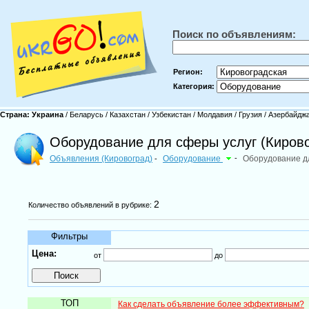
Поиск по объявлениям:
Регион:
Категория:
Страна:
Украина
/
Беларусь
/
Казахстан
/
Узбекистан
/
Молдавия
/
Грузия
/
Азербайдж
Оборудование для сферы услуг (Кирово
Объявления (Кировоград)
Оборудование
-
Оборудование д
-
2
Количество объявлений в рубрике:
Фильтры
Цена:
от
до
ТОП
Как сделать объявление более эффективным?