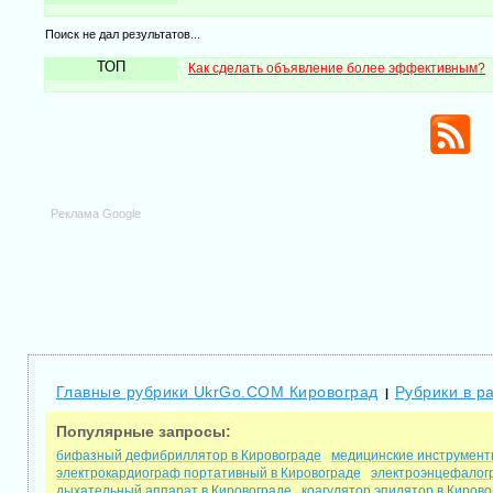
Поиск не дал результатов...
ТОП
Как сделать объявление более эффективным?
Реклама Google
Главные рубрики UkrGo.COM Кировоград
Рубрики в р
|
Популярные запросы:
бифазный дефибриллятор в Кировограде
медицинские инструмент
электрокардиограф портативный в Кировограде
электроэнцефалог
дыхательный аппарат в Кировограде
коагулятор эпилятор в Кирово