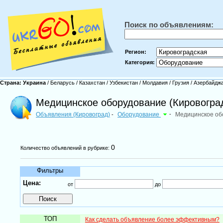
Поиск по объявлениям:
Регион:
Категория:
Страна:
Украина
/
Беларусь
/
Казахстан
/
Узбекистан
/
Молдавия
/
Грузия
/
Азербайдж
Медицинское оборудование (Кировогра
Объявления (Кировоград)
Оборудование
-
Медицинское об
-
0
Количество объявлений в рубрике:
Фильтры
Цена:
от
до
ТОП
Как сделать объявление более эффективным?