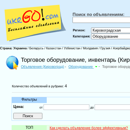
Поиск по объявлениям:
Регион:
Категория:
Страна:
Украина
/
Беларусь
/
Казахстан
/
Узбекистан
/
Молдавия
/
Грузия
/
Азербайдж
Торговое оборудование, инвентарь (Кир
Объявления (Кировоград)
Оборудование
-
Торговое оборуд
-
4
Количество объявлений в рубрике:
Фильтры
Цена:
от
до
ТОП
Как сделать объявление более эффективным?